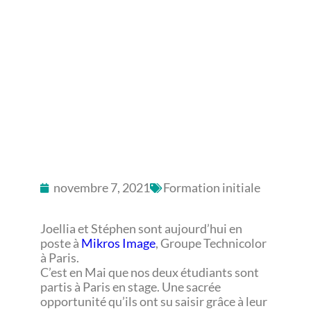
Une sacrée opportunité
qu'ils ont su saisir grâce
à leur implication, leur
sérieux durant leur
projet de fin de cycle et
leur attitude face au jury
de graduation.
novembre 7, 2021
Formation initiale
Joellia et Stéphen sont aujourd’hui en
poste à
Mikros Image
, Groupe Technicolor
à Paris.
C’est en Mai que nos deux étudiants sont
partis à Paris en stage. Une sacrée
opportunité qu’ils ont su saisir grâce à leur