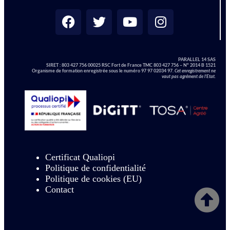
PARALLEL 14 SAS
SIRET :
803 427 756 00025 RSC Fort de France TMC 803 427 756 – N° 2014 B 1521
Organisme de formation enregistrée sous le numéro 97 97 02034 97.
Cet enregistrement ne
vaut pas agrément de l’Etat.
Certificat Qualiopi
Politique de confidentialité
Politique de cookies (EU)
Contact