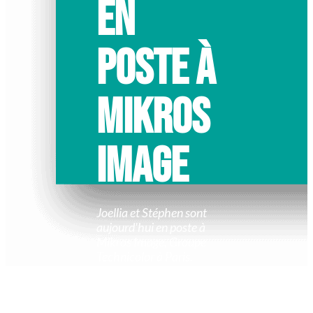
EN
POSTE À
MIKROS
IMAGE
Joellia et Stéphen sont
aujourd'hui en poste à
Mikros Image, Groupe
Technicolor à Paris.
C'est en Mai que nos
deux étudiants sont
partis à Paris en stage.