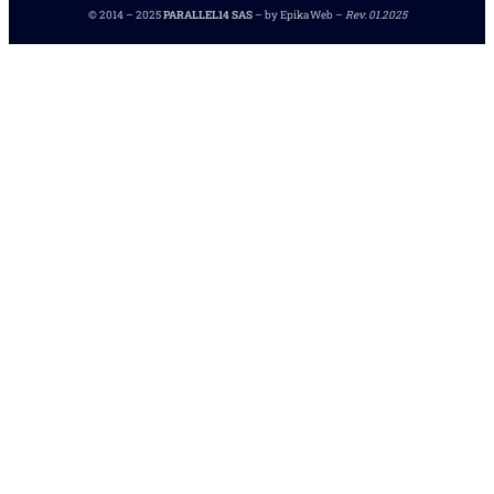
© 2014 – 2025
PARALLEL14 SAS
– by EpikaWeb –
Rev. 01.2025