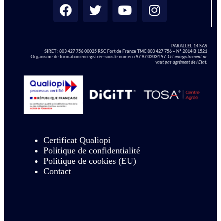
PARALLEL 14 SAS
SIRET :
803 427 756 00025 RSC Fort de France TMC 803 427 756 – N° 2014 B 1521
Organisme de formation enregistrée sous le numéro 97 97 02034 97.
Cet enregistrement ne
vaut pas agrément de l’Etat.
Certificat Qualiopi
Politique de confidentialité
Politique de cookies (EU)
Contact