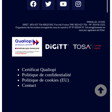
PARALLEL 14 SAS
SIRET :
803 427 756 00025 RSC Fort de France TMC 803 427 756 – N° 2014 B 1521
Organisme de formation enregistrée sous le numéro 97 97 02034 97.
Cet enregistrement ne
vaut pas agrément de l’Etat.
Certificat Qualiopi
Politique de confidentialité
Politique de cookies (EU)
Contact