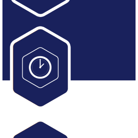
DURÉE
10 jours
70 heures