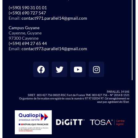
(+590) 590 31 01 01
(+590) 690 727 547
Email:
contact971.parallel14@gmail.com
Campus Guyane
Cayenne, Guyane
97300 Cayenne
(+594) 694 27 65 44
Email:
contact973.parallel14@gmail.com
PARALLEL 14 SAS
SIRET :
803 427 756 00025 RSC Fort de France TMC 803 427 756 – N° 2014 B 1521
Organisme de formation enregistrée sous le numéro 97 97 02034 97.
Cet enregistrement ne
vaut pas agrément de l’Etat.