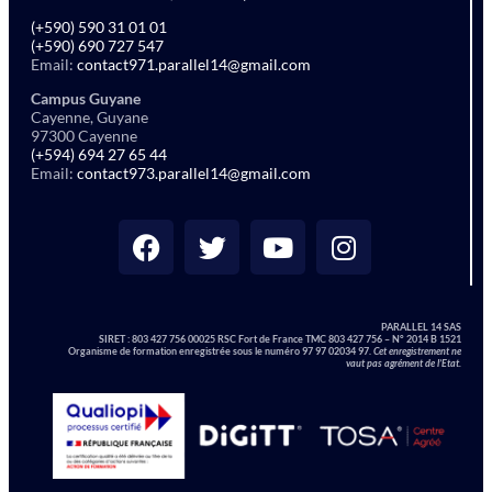
(+590) 590 31 01 01
(+590) 690 727 547
Email:
contact971.parallel14@gmail.com
Campus Guyane
Cayenne, Guyane
97300 Cayenne
(+594) 694 27 65 44
Email:
contact973.parallel14@gmail.com
PARALLEL 14 SAS
SIRET :
803 427 756 00025 RSC Fort de France TMC 803 427 756 – N° 2014 B 1521
Organisme de formation enregistrée sous le numéro 97 97 02034 97.
Cet enregistrement ne
vaut pas agrément de l’Etat.